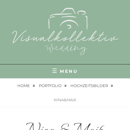
HOCHZEITSFOTOGRAF & HOCHZEITSVIDEOS
VISUALKOLLEKTIV
MENU
HOME
PORTFOLIO
HOCHZEITSBILDER
NINA&MAIK
Nina & Maik